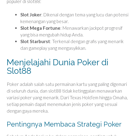
populer di slot88:
Slot Joker
: Dikenal dengan tema yang lucu dan potensi
kemenangan yang besar.
Slot Mega Fortune
: Menawarkan jackpot progresif
yang bisa mengubah hidup Anda.
Slot Starburst
: Terkenal dengan grafis yang menarik
dan gameplay yang mengasyikkan.
Menjelajahi Dunia Poker di
Slot88
Poker adalah salah satu permainan kartu yang paling digemari
di seluruh dunia, dan slot88 tidak ketinggalan menawarkan
variasi poker yang menarik. Dari Texas Hold’em hingga Omaha,
setiap pemain dapat menemukan jenis poker yang sesuai
dengan gaya mereka.
Pentingnya Membaca Strategi Poker