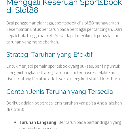
Menggali Keseruan Sportsbook
di Slot88
Bagi penggemar olahraga, sportsbook di slot88 menawarkan
kesempatan untuk bertaruh pada berbagai pertandingan. Dari
sepak bola hingga basket, Anda dapat menikmati pengalaman
taruhan yang mendebarkan.
Strategi Taruhan yang Efektif
Untuk menjadi pemain sportsbook yang sukses, penting untuk
mengembangkan strategi taruhan. Ini termasuk melakukan
riset tentang tim atau atlet, serta mengikuti statistik terbaru.
Contoh Jenis Taruhan yang Tersedia
Berikut adalah beberapa jenis taruhan yang bisa Anda lakukan
di slot88:
Taruhan Langsung
: Bertaruh pada pertandingan yang
sedang berlangsung.