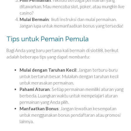
Pilih Permainan
: Nikmati berbagai permainan yang
ditawarkan. Mau mencoba slot, poker, atau mungkin live
casino?
Mulai Bermain
: Ikuti instruksi dan mulai permainan.
Jangan lupa untuk memanfaatkan bonus yang tersedia!
Tips untuk Pemain Pemula
Bagi Anda yang baru pertama kali bermain di slot88, berikut
adalah beberapa tips yang dapat membantu:
Mulai dengan Taruhan Kecil
: Jangan terburu-buru
untuk bertaruh besar. Mulailah dengan taruhan kecil
untuk merasakan permainan.
Pahami Aturan
: Setiap permainan memiliki aturan yang
berbeda. Luangkan waktu untuk mempelajari aturan
permainan yang Anda pilih.
Manfaatkan Bonus
: Jangan lewatkan kesempatan
untuk menggunakan bonus pendaftaran atau promosi
lainnya.