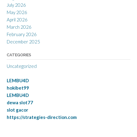
July 2026
May 2026
April 2026
March 2026
February 2026
December 2025
CATEGORIES
Uncategorized
LEMBU4D
hokibet99
LEMBU4D
dewa slot77
slot gacor
https://strategies-direction.com